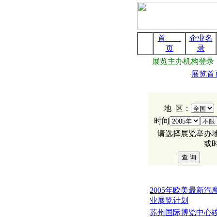
首
企业名
页
录
展览主办机构登录
展览首
展 会 搜 索
地 区：
时间
请选择展览举办
或
展 览 动 态
2005年欧美最新汽
业展览计划
苏州国际博览中心