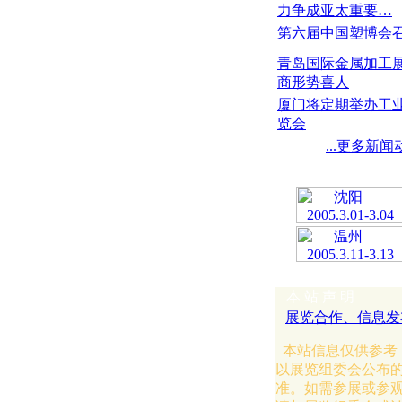
力争成亚太重要…
第六届中国塑博会
青岛国际金属加工
商形势喜人
厦门将定期举办工
览会
...更多新闻
推 荐 展 会
本 站 声 明
展览合作、信息发
本站信息仅供参考
以展览组委会公布
准。如需参展或参