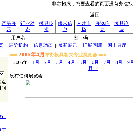
产品展
行业动
模具技
供求信
人才市
展览信
模具论
示
态
术
息
场
息
坛
用户名：
密 码：
页
|
展览机构
|
信息动态
|
最新展讯
|
旧展回顾
|
网上展厅
||
2006年4月
===
举办模具相关专业展览会 ===
2006年
1月
2月
3月
4月
5月
6月
7月
8月
月
没有任何展览会！
地点
时间
摩行
竣工