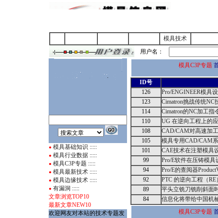
首 页
企业名录
行业动态
模具技术
供求信
用户名：
模具C3P专题
ID号
126
Pro/ENGINEER
123
Cimatron挑战传统
114
Cimatron的NC加工
110
UG 在逆向工程上的
108
CAD/CAM对高速加
105
模具专用CAD/CAM系
模具基础知识
:::::
●
101
CAE技术在注塑模具
模具行业数据
:::::
●
99
Pro/E软件在压铸
模具C3P专题
:::::
●
94
Pro/E的查阅器ProductV
模具最新技术
:::::
●
92
PTC 的逆向工程（R
模具边缘技术
:::::
●
有漏洞
:::::
●
89
平头立铣刀铣削斜面
文章浏览TOP10
84
信息化将带给中国机
最新文章NEW10
模具C3P专题
欢迎网友对本站的技术专题发