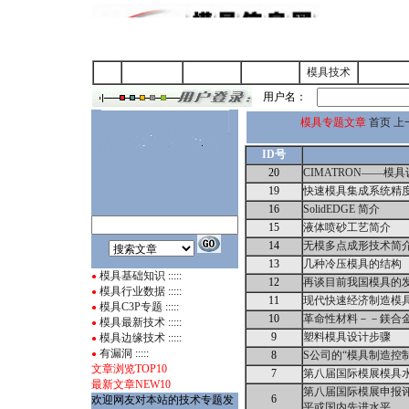
首 页
企业名录
行业动态
模具技术
供求信
用户名：
模具专题文章
首页
上
ID号
20
CIMATRON——模
19
快速模具集成系统精
16
SolidEDGE 简介
15
液体喷砂工艺简介
14
无模多点成形技术简
13
几种冷压模具的结构
模具基础知识
:::::
●
12
再谈目前我国模具的
模具行业数据
:::::
●
11
现代快速经济制造模
模具C3P专题
:::::
●
10
革命性材料－－鎂合
模具最新技术
:::::
●
9
塑料模具设计步骤
模具边缘技术
:::::
●
有漏洞
:::::
●
8
S公司的“模具制造控
文章浏览TOP10
7
第八届国际模展模具
最新文章NEW10
第八届国际模展申报评
6
欢迎网友对本站的技术专题发
平或国内先进水平