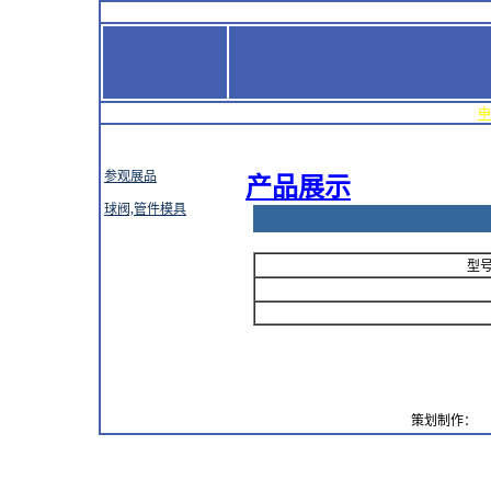
企业新闻
关于我们
产品展示
供求信息
联系我们
访客留言
申
|
|
|
|
|
|
|
参观展品
产品展示
球阀,管件模具
型号
策划制作：
中