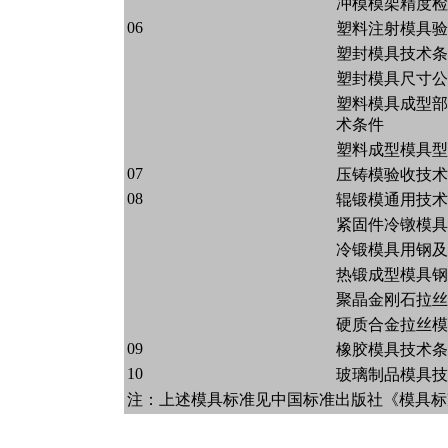
冲模模架精度检
06
塑料注射模具验
塑封模具技术条
塑封模具尺寸公
塑料模具成型部
术条件
塑料成型模具型
07
压铸模验收技术
08
辊锻模通用技术
紧固件冷镦模具
冷锻模具用钢及
热锻成型模具钢
聚晶金刚石拉丝
硬质合金拉丝模
09
橡胶模具技术条
10
玻璃制品模具技
注：上述模具标准见中国标准出版社《模具标