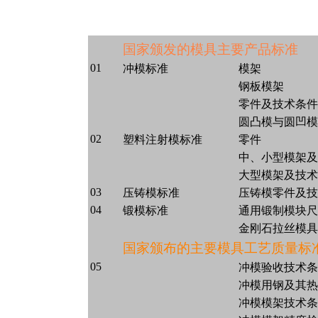
国家颁发的模具主要产品标准
01
冲模标准
模架
钢板模架
零件及技术条件
圆凸模与圆凹模
02
塑料注射模标准
零件
中、小型模架及
大型模架及技术
03
压铸模标准
压铸模零件及技
04
锻模标准
通用锻制模块尺
金刚石拉丝模具
国家颁布的主要模具工艺质量标
05
冲模验收技术条
冲模用钢及其热
冲模模架技术条