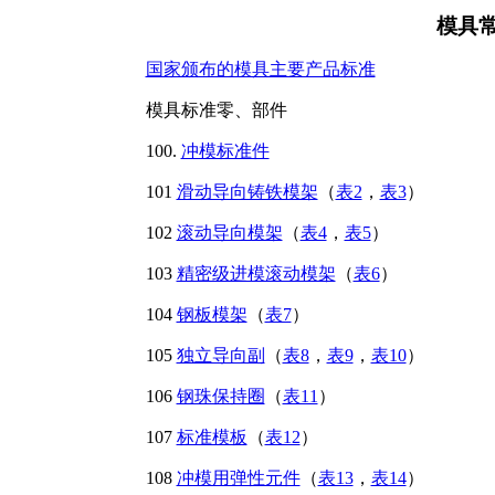
模具
国家颁布的模具主要产品标准
模具标准零、部件
100.
冲模标准件
101
滑动导向铸铁模架
（
表2
，
表3
）
102
滚动导向模架
（
表4
，
表5
）
103
精密级进模滚动模架
（
表6
）
104
钢板模架
（
表7
）
105
独立导向副
（
表8
，
表9
，
表10
）
106
钢珠保持圈
（
表11
）
107
标准模板
（
表12
）
108
冲模用弹性元件
（
表13
，
表14
）